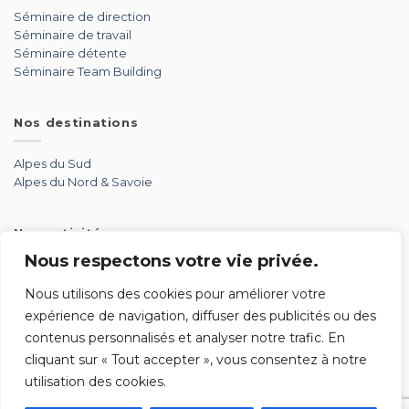
Séminaire de direction
Séminaire de travail
Séminaire détente
Séminaire Team Building
Nos destinations
Alpes du Sud
Alpes du Nord & Savoie
Nos activités
Nous respectons votre vie privée.
Aérien
Aventure
Nous utilisons des cookies pour améliorer votre
Détente
expérience de navigation, diffuser des publicités ou des
Glisse
contenus personnalisés et analyser notre trafic. En
Par équipe
cliquant sur « Tout accepter », vous consentez à notre
Soirée
utilisation des cookies.
Sport mécanique