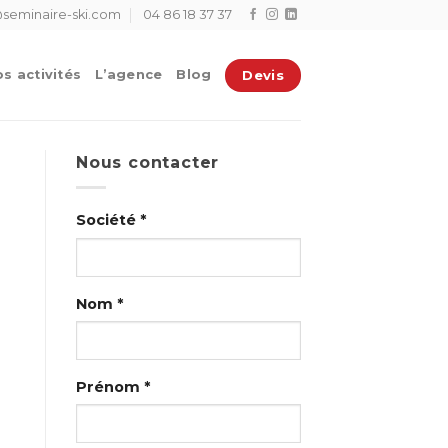
seminaire-ski.com
04 86 18 37 37
Devis
s activités
L’agence
Blog
Nous contacter
Société *
Nom *
Prénom *