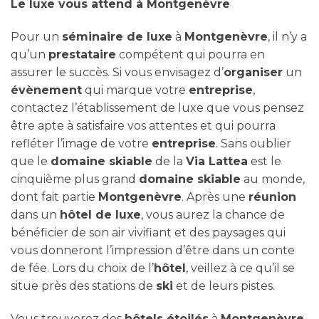
Le luxe vous attend à Montgenèvre
Pour un
séminaire de luxe
à
Montgenèvre
, il n’y a
qu’un
prestataire
compétent qui pourra en
assurer le succès. Si vous envisagez d’
organiser
un
évènement
qui marque votre
entreprise
,
contactez l’établissement de luxe que vous pensez
être apte à satisfaire vos attentes et qui pourra
refléter l’image de votre
entreprise
. Sans oublier
que le
domaine skiable
de la
Via Lattea
est le
cinquième plus grand
domaine skiable
au monde,
dont fait partie
Montgenèvre
. Après une
réunion
dans un
hôtel de luxe
, vous aurez la chance de
bénéficier de son air vivifiant et des paysages qui
vous donneront l’impression d’être dans un conte
de fée. Lors du choix de l’
hôtel
, veillez à ce qu’il se
situe près des stations de
ski
et de leurs pistes.
Vous trouverez des
hôtels étoilés
à
Montgenèvre,