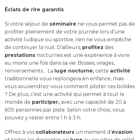
Éclats de rire garantis
Si votre séjour de
séminaire
ne vous permet pas de
profiter pleinement de votre journée lors d’une
activité ludique ou sportive, rien ne vous empêche
de continuer la nuit. D’ailleurs,
profitez
des
prestations
nocturnes est une expérience à vivre
au moins une fois dans sa vie. Bosses, virages,
renversements… La
luge nocturne,
cette
activité
traditionnelle vous replongera en enfance, mais
vous souviendrez-vous comment piloter ces bolides
? De plus, c’est une activité qui permet à tout le
monde de
participer,
avec une capacité de 20 à
600 personnes par piste. Selon votre choix, vous
pouvez y rester entre 1 h à 3 h.
Offrez à vos
collaborateurs
un moment d’
évasion
et tester les descentes en
luge
au coucher de soleil