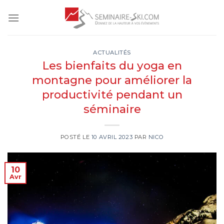
Skip
to
content
ACTUALITÉS
Les bienfaits du yoga en
montagne pour améliorer la
productivité pendant un
séminaire
POSTÉ LE
10 AVRIL 2023
PAR
NICO
10
Avr