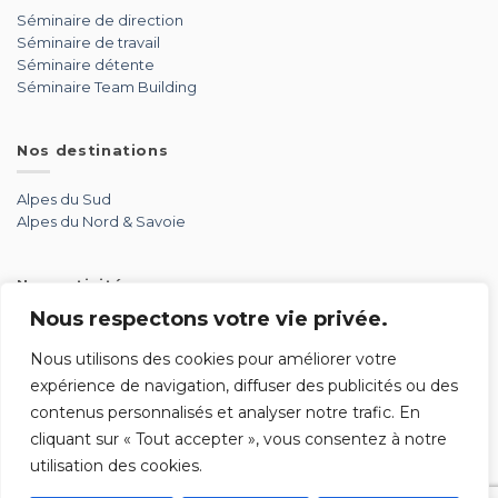
Séminaire de direction
Séminaire de travail
Séminaire détente
Séminaire Team Building
Nos destinations
Alpes du Sud
Alpes du Nord & Savoie
Nos activités
Nous respectons votre vie privée.
Aérien
Aventure
Nous utilisons des cookies pour améliorer votre
Détente
expérience de navigation, diffuser des publicités ou des
Glisse
contenus personnalisés et analyser notre trafic. En
Par équipe
cliquant sur « Tout accepter », vous consentez à notre
Soirée
utilisation des cookies.
Sport mécanique