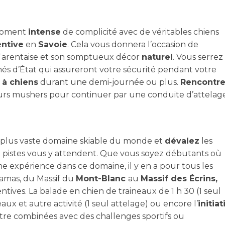
oment
intense
de complicité avec de véritables chiens
entive
en
Savoie
. Cela vous donnera l’occasion de
Tarentaise et son somptueux décor
naturel
. Vous serrez
és d’État qui assureront votre sécurité pendant votre
 à chiens
durant une demi-journée ou plus.
Rencontr
eurs mushers pour continuer par une conduite d’attelage
 plus vaste domaine skiable du monde et
dévalez
les
 pistes vous y attendent. Que vous soyez débutants où
e expérience dans ce domaine, il y en a pour tous les
amas, du Massif du
Mont-Blanc
au
Massif des Écrins,
tives. La balade en chien de traineaux de 1 h 30 (1 seul
neaux et autre activité (1 seul attelage) ou encore l’
initiat
être combinées avec des challenges sportifs ou