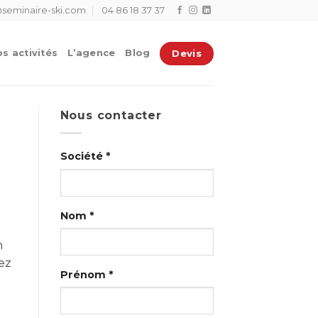
seminaire-ski.com
04 86 18 37 37
Devis
s activités
L’agence
Blog
Nous contacter
Société *
Nom *
n
tez
Prénom *