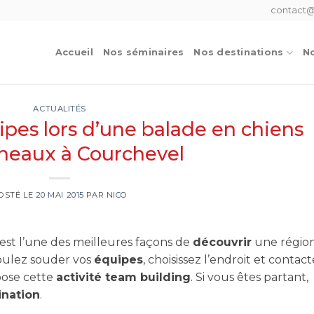
contact@
Accueil
Nos séminaires
Nos destinations
No
ACTUALITÉS
ipes lors d’une balade en chiens
ineaux à Courchevel
OSTÉ LE
20 MAI 2015
PAR
NICO
est l’une des meilleures façons de
découvrir
une régio
voulez souder vos
équipes
, choisissez l’endroit et contac
pose cette
activité team building
. Si vous êtes partant,
ination
.