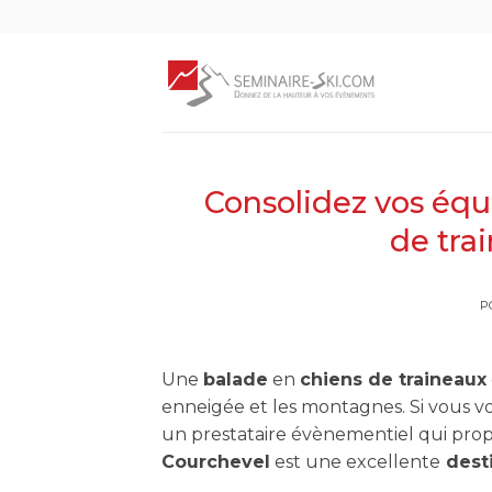
Skip
to
content
Consolidez vos équ
de tra
P
Une
balade
en
chiens de traineaux
enneigée et les montagnes. Si vous 
un prestataire évènementiel qui pro
Courchevel
est une excellente
dest