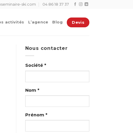
seminaire-ski.com
04 86 18 37 37
Devis
s activités
L’agence
Blog
Nous contacter
Société *
Nom *
Prénom *