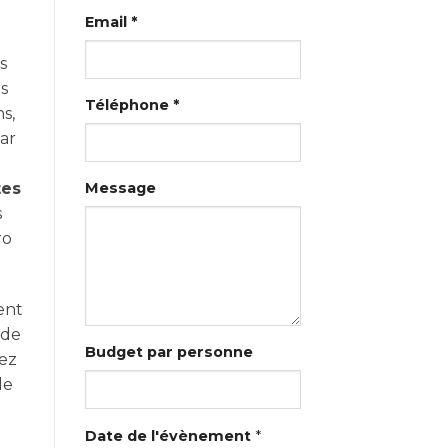
Email *
s
s
Téléphone *
s,
ar
tes
Message
s
ro
ent
ade
Budget par personne
vez
le
Date de l'évènement
*