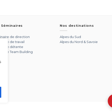
 Séminaires
Nos destinations
naire de direction
Alpes du Sud
naire de travail
Alpes du Nord & Savoie
naire détente
naire Team Building
s