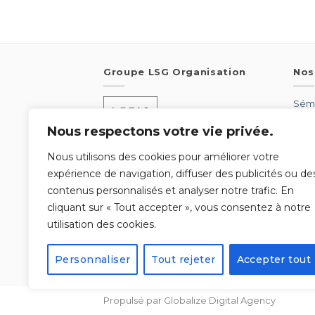
Groupe LSG Organisation
Nos
Sémi
Sémi
Nous respectons votre vie privée.
Sémi
Sémi
Nous utilisons des cookies pour améliorer votre
Qui sommes-nous ?
expérience de navigation, diffuser des publicités ou de
Nos garanties
contenus personnalisés et analyser notre trafic. En
RSE
cliquant sur « Tout accepter », vous consentez à notre
Recrutement
utilisation des cookies.
Mentions légales
Actus
Quelques idées de prestations
Personnaliser
Tout rejeter
Accepter tout
Propulsé par Globalize Digital Agency