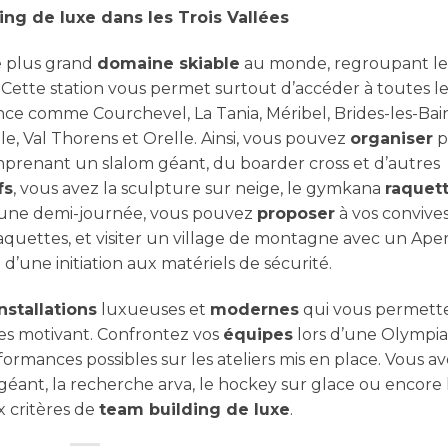
g de luxe dans les Trois Vallées
le plus grand
domaine skiable
au monde, regroupant le
 Cette station vous permet surtout d’accéder à toutes le
nce comme Courchevel, La Tania, Méribel, Brides-les-Bain
le, Val Thorens et Orelle. Ainsi, vous pouvez
organiser
p
mprenant un slalom géant, du boarder cross et d’autres
fs
, vous avez la sculpture sur neige, le gymkana
raquet
u une demi-journée, vous pouvez
proposer
à vos convive
aquettes, et visiter un village de montagne avec un Ape
une initiation aux matériels de sécurité.
installations
luxueuses et
modernes
qui vous permett
ges motivant. Confrontez vos
équipes
lors d’une Olympi
rformances possibles sur les ateliers mis en place. Vous a
éant, la recherche arva, le hockey sur glace ou encore 
x critères de
team building de luxe
.