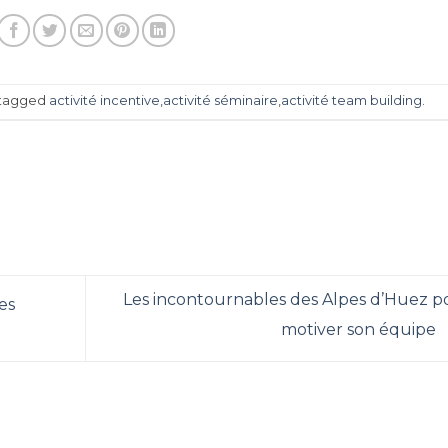
tagged
activité incentive
,
activité séminaire
,
activité team building
.
Les incontournables des Alpes d’Huez p
es
motiver son équipe