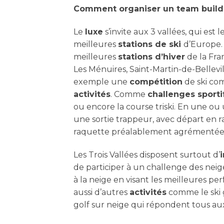
Comment organiser un team buildin
Le
luxe
s’invite aux 3 vallées, qui est 
meilleures
stations de ski
d’Europe.
meilleures
stations d’hiver
de la Fra
Les Ménuires, Saint-Martin-de-Bellevil
exemple une
compétition
de ski co
activités
. Comme
challenges sporti
ou encore la course triski. En une o
une sortie trappeur, avec départ en r
raquette préalablement agrémentée d’
Les Trois Vallées disposent surtout d’
de participer à un challenge des nei
à la neige en visant les meilleures pe
aussi d’autres
activités
comme le ski g
golf sur neige qui répondent tous au