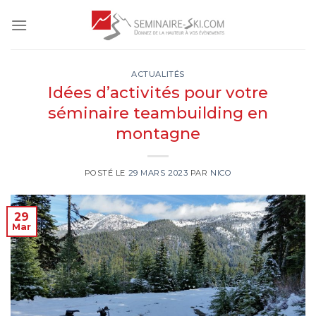
Skip
to
content
ACTUALITÉS
Idées d’activités pour votre
séminaire teambuilding en
montagne
POSTÉ LE
29 MARS 2023
PAR
NICO
29
Mar