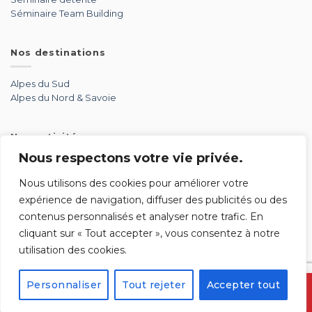
Séminaire Team Building
Nos destinations
Alpes du Sud
Alpes du Nord & Savoie
Nos activités
Nous respectons votre vie privée.
Aérien
Aventure
Nous utilisons des cookies pour améliorer votre
Détente
expérience de navigation, diffuser des publicités ou des
Glisse
contenus personnalisés et analyser notre trafic. En
Par équipe
cliquant sur « Tout accepter », vous consentez à notre
Soirée
utilisation des cookies.
Sport mécanique
Personnaliser
Tout rejeter
Accepter tout
04 86 18 37 37
contact@seminaire-ski.com
Propulsé par Globalize Digital Agency