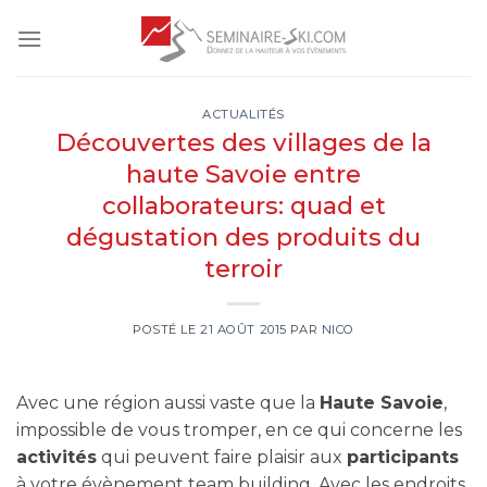
Skip
to
content
ACTUALITÉS
Découvertes des villages de la
haute Savoie entre
collaborateurs: quad et
dégustation des produits du
terroir
POSTÉ LE
21 AOÛT 2015
PAR
NICO
Avec une région aussi vaste que la
Haute Savoie
,
impossible de vous tromper, en ce qui concerne les
activités
qui peuvent faire plaisir aux
participants
à votre évènement team building. Avec les endroits