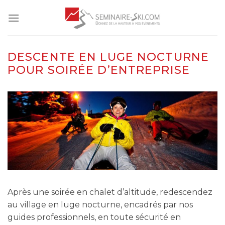
Skip
to
content
DESCENTE EN LUGE NOCTURNE
POUR SOIRÉE D’ENTREPRISE
Après une soirée en chalet d’altitude, redescendez
au village en luge nocturne, encadrés par nos
guides professionnels, en toute sécurité en